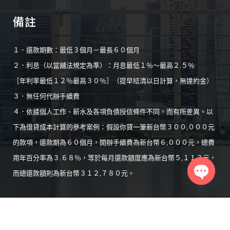
備註
１．還款期數：最低３個月－最長６０個月
２．利息（以當舖法規定為準）：月息最低１％～最高２.５％
［年利率最低１２％最高３０％］（提早結清以日計算，無違約金）
３．無任何代辦手續費
４．依據個人工作、薪水及各項負債授信條件不同，而有所差異。以
下為借貸成本計算的參考案例：假設你貸一筆新台幣３００,０００元
的款項，還款期為６０個月，開辦手續費為新台幣６,０００元，總費
用年百分率為３.６８％，等於每月還款額度應為新台幣５,１１３元，
而總還款額則為新台幣３１２,７８０元。
Open
chaty