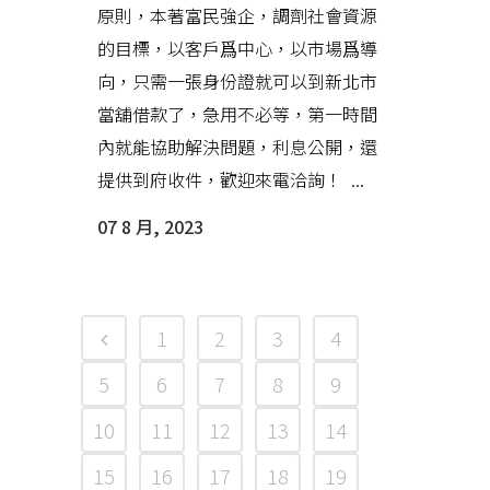
原則，本著富民強企，調劑社會資源
的目標，以客戶爲中心，以市場爲導
向，只需一張身份證就可以到新北市
當舖借款了，急用不必等，第一時間
內就能協助解決問題，利息公開，還
提供到府收件，歡迎來電洽詢！ ...
07 8 月, 2023
1
2
3
4
5
6
7
8
9
10
11
12
13
14
15
16
17
18
19