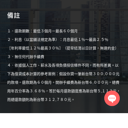
備註
１．還款期數：最低３個月－最長６０個月
２．利息（以當舖法規定為準）：月息最低１％～最高２.５％
［年利率最低１２％最高３０％］（提早結清以日計算，無違約金）
３．無任何代辦手續費
４．依據個人工作、薪水及各項負債授信條件不同，而有所差異。以
下為借貸成本計算的參考案例：假設你貸一筆新台幣３００,０００元
的款項，還款期為６０個月，開辦手續費為新台幣６,０００元，總費
用年百分率為３.６８％，等於每月還款額度應為新台幣５,１１３元，
而總還款額則為新台幣３１２,７８０元。
Open
chaty