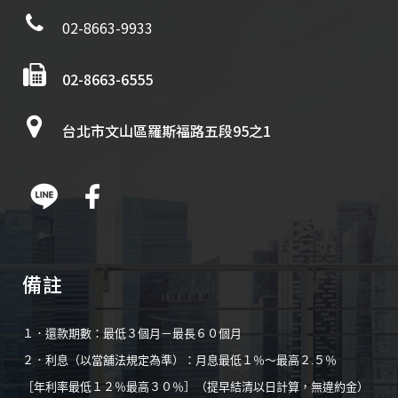
02-8663-9933
02-8663-6555
台北市文山區羅斯福路五段95之1
備註
１．還款期數：最低３個月－最長６０個月
２．利息（以當舖法規定為準）：月息最低１％～最高２.５％
［年利率最低１２％最高３０％］（提早結清以日計算，無違約金）