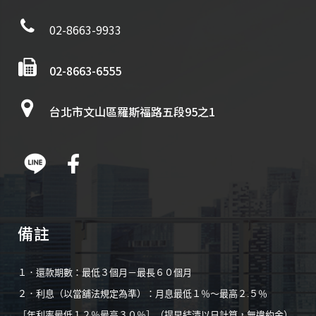
02-8663-9933
02-8663-6555
台北市文山區羅斯福路五段95之1
備註
１．還款期數：最低３個月－最長６０個月
２．利息（以當舖法規定為準）：月息最低１％～最高２.５％
［年利率最低１２％最高３０％］（提早結清以日計算，無違約金）