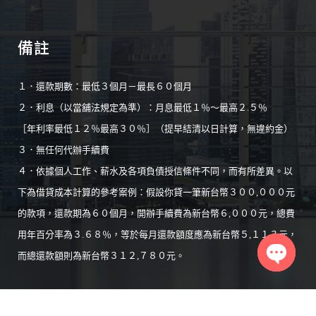
備註
１．還款期數：最低３個月－最長６０個月
２．利息（以當舖法規定為準）：月息最低１％～最高２.５％
［年利率最低１２％最高３０％］（提早結清以日計算，無違約金）
３．無任何代辦手續費
４．依據個人工作、薪水及各項負債授信條件不同，而有所差異。以
下為借貸成本計算的參考案例：假設你貸一筆新台幣３００,０００元
的款項，還款期為６０個月，開辦手續費為新台幣６,０００元，總費
用年百分率為３.６８％，等於每月還款額度應為新台幣５,１１３元，
而總還款額則為新台幣３１２,７８０元。
Open
chaty