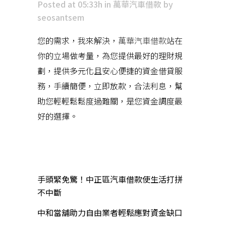
Posted at 05:33h
in
萬華汽車借款
by
seosantsem
您的需求，我來解決，
萬華汽車借款
站在
你的立場做考量，為您提供最好的理財規
劃，提供多元化且安心便捷的資金借貸服
務，手續簡便，立即放款，合法利息，幫
助您輕輕鬆鬆度過難關，是您資金調度最
好的選擇。
近期文章
手頭緊免驚！中正區汽車借款使生活打拼
不中斷
中和當舖助力自由業者輕鬆應對資金缺口