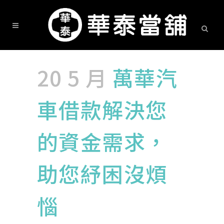
20 5 月
萬華汽
車借款解決您
的資金需求，
助您紓困沒煩
惱