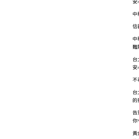
安
中
信
中
難
台
安
不
台
的
告
你
黃