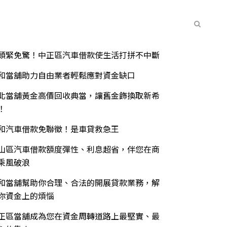
常見問題
聯絡我們
最新消息
期文章
頭緊免驚！中正區汽車借款使生活打拼不中斷
和當舖助力自由業者輕鬆應對資金缺口
北當舖黃金高價回收典當，讓舊金飾換取新希
！
和汽車借款免聯徵！是車貸救急王
山區汽車借款額度彈性、利息超省，伴您在商
乘風破浪
和當舖幫助你合理、合法的開展貸款業務，解
你資金上的煩惱
正區當舖成為您在資金周轉道路上最堅實、最