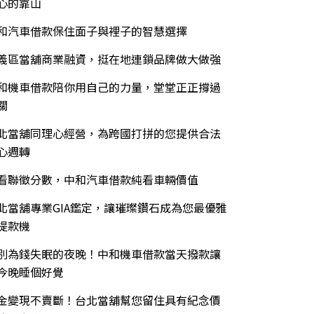
心的靠山
和汽車借款保住面子與裡子的智慧選擇
義區當舖商業融資，挺在地連鎖品牌做大做強
和機車借款陪你用自己的力量，堂堂正正撐過
關
北當舖同理心經營，為跨國打拼的您提供合法
心週轉
看聯徵分數，中和汽車借款純看車輛價值
北當舖專業GIA鑑定，讓璀璨鑽石成為您最優雅
提款機
別為錢失眠的夜晚！中和機車借款當天撥款讓
今晚睡個好覺
金變現不賣斷！台北當舖幫您留住具有紀念價