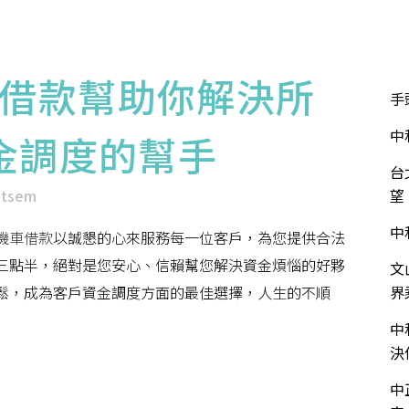
華泰介紹
服務項目
服務流程
流當品專區
近
借款幫助你解決所
手
中
金調度的幫手
台
ntsem
望
中
機車借款
以誠懇的心來服務每一位客戶，為您提供合法
三點半，絕對是您安心、信賴幫您解決資金煩惱的好夥
文
鬆，成為客戶資金調度方面的最佳選擇，人生的不順
界
中
決
中