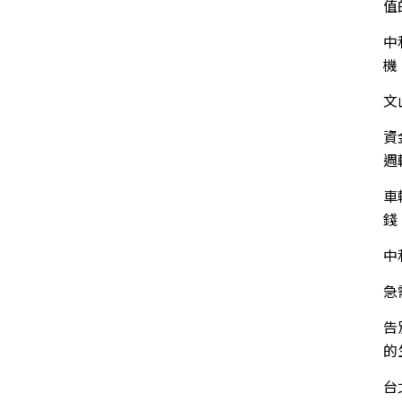
值
中
機
文
資
週
車
錢
中
急
告
的
台