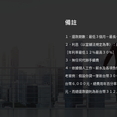
備註
１．還款期數：最低３個月－最長
２．利息（以當舖法規定為準）：
［年利率最低１２％最高３０％］
３．無任何代辦手續費
４．依據個人工作、薪水及各項負
考案例：假設你貸一筆新台幣３０
台幣６,０００元，總費用年百分率
元，而總還款額則為新台幣３１２