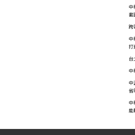
中
套
跨
中
打
台
中
中
省
中
能