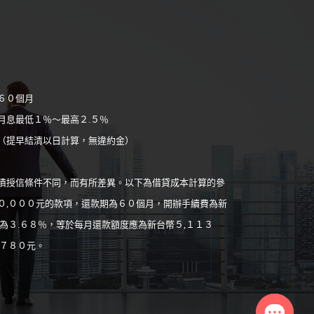
６０個月
月息最低１％～最高２.５％
（提早結清以日計算，無違約金）
債授信條件不同，而有所差異。以下為借貸成本計算的參
０,０００元的款項，還款期為６０個月，開辦手續費為新
為３.６８％，等於每月還款額度應為新台幣５,１１３
,７８０元。