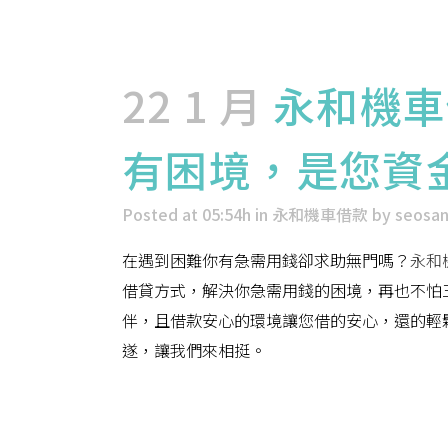
22 1 月
永和機車
有困境，是您資
Posted at 05:54h
in
永和機車借款
by
seosa
在遇到困難你有急需用錢卻求助無門嗎？
永和
借貸方式，解決你急需用錢的困境，再也不怕
伴，且借款安心的環境讓您借的安心，還的輕
遂，讓我們來相挺。