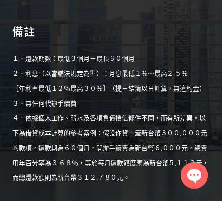
備註
１．還款期數：最低３個月－最長６０個月
２．利息（以當舖法規定為準）：月息最低１％～最高２.５％
［年利率最低１２％最高３０％］（提早結清以日計算，無違約金）
３．無任何代辦手續費
４．依據個人工作、薪水及各項負債授信條件不同，而有所差異。以
下為借貸成本計算的參考案例：假設你貸一筆新台幣３００,０００元
的款項，還款期為６０個月，開辦手續費為新台幣６,０００元，總費
用年百分率為３.６８％，等於每月還款額度應為新台幣５,１１３元，
而總還款額則為新台幣３１２,７８０元。
Open
chaty