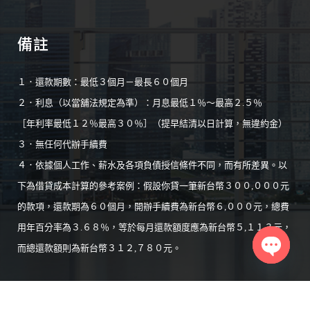
備註
１．還款期數：最低３個月－最長６０個月
２．利息（以當舖法規定為準）：月息最低１％～最高２.５％
［年利率最低１２％最高３０％］（提早結清以日計算，無違約金）
３．無任何代辦手續費
４．依據個人工作、薪水及各項負債授信條件不同，而有所差異。以
下為借貸成本計算的參考案例：假設你貸一筆新台幣３００,０００元
的款項，還款期為６０個月，開辦手續費為新台幣６,０００元，總費
用年百分率為３.６８％，等於每月還款額度應為新台幣５,１１３元，
而總還款額則為新台幣３１２,７８０元。
Open
chaty