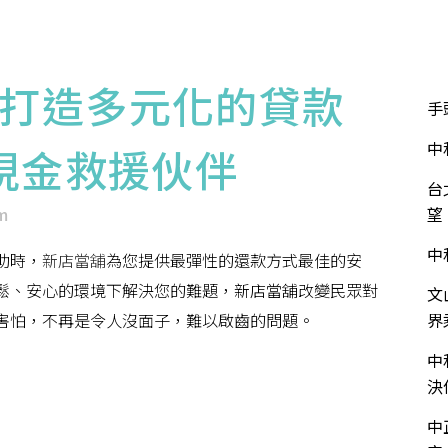
華泰介紹
服務項目
服務流程
流當品專區
近
打造多元化的貸款
手
中
現金救援伙伴
台
m
望
中
助時，
新店當舖
為您提供最彈性的還款方式最佳的安
鬆、安心的環境下解決您的難題，新店當舖改變民眾對
文
害怕，不再是令人沒面子，難以啟齒的問題。
界
中
決
中