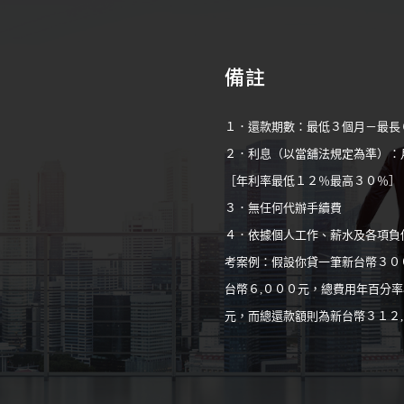
備註
１．還款期數：最低３個月－最長
２．利息（以當舖法規定為準）：
［年利率最低１２％最高３０％］
３．無任何代辦手續費
４．依據個人工作、薪水及各項負
考案例：假設你貸一筆新台幣３０
台幣６,０００元，總費用年百分率
元，而總還款額則為新台幣３１２