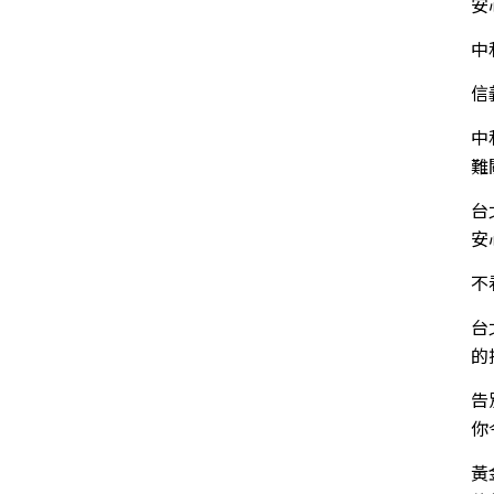
安
中
信
中
難
台
安
不
台
的
告
你
黃