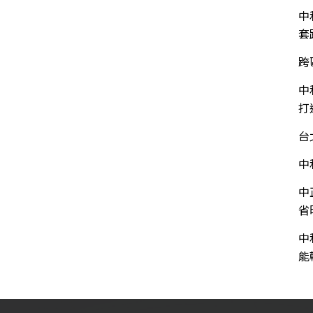
中
套
跨
中
打
台
中
中
省
中
能