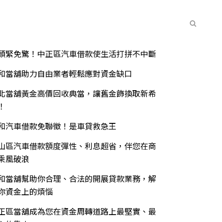
常見問題
聯絡我們
最新消息
期文章
頭緊免驚！中正區汽車借款使生活打拼不中斷
和當舖助力自由業者輕鬆應對資金缺口
北當舖黃金高價回收典當，讓舊金飾換取新希
！
和汽車借款免聯徵！是車貸救急王
山區汽車借款額度彈性、利息超省，伴您在商
乘風破浪
和當舖幫助你合理、合法的開展貸款業務，解
你資金上的煩惱
正區當舖成為您在資金周轉道路上最堅實、最