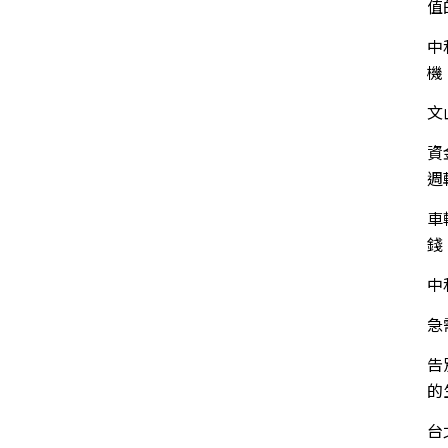
值
中
機
文
資
週
車
錢
中
急
告
的
台