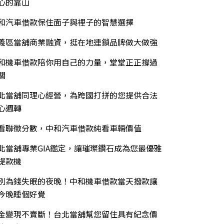
心的靠山
和汽車借款保住面子與裡子的智慧選擇
義區當舖商業融資，挺在地連鎖品牌做大做強
和機車借款陪你用自己的力量，堂堂正正撐過
關
北當舖同理心經營，為跨國打拼的您提供合法
心週轉
看聯徵分數，中和汽車借款純看車輛價值
北當舖專業GIA鑑定，讓璀璨鑽石成為您最優雅
提款機
別為錢失眠的夜晚！中和機車借款當天撥款讓
今晚睡個好覺
金變現不賣斷！台北當舖幫您留住具有紀念價