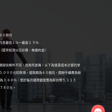
６０個月
月息最低１％～最高２.５％
（提早結清以日計算，無違約金）
債授信條件不同，而有所差異。以下為借貸成本計算的參
０,０００元的款項，還款期為６０個月，開辦手續費為新
為３.６８％，等於每月還款額度應為新台幣５,１１３
,７８０元。