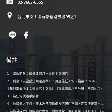
02-8663-6555
台北市文山區羅斯福路五段95之1
備註
１．還款期數：最低３個月－最長６０個月
２．利息（以當舖法規定為準）：月息最低１％～最高２.５％
［年利率最低１２％最高３０％］（提早結清以日計算，無違約金）
３．無任何代辦手續費
４．依據個人工作、薪水及各項負債授信條件不同，而有所差異。以
下為借貸成本計算的參考案例：假設你貸一筆新台幣３００,０００元