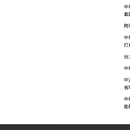
中
套
跨
中
打
台
中
中
省
中
能