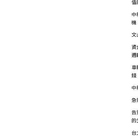
值
中
機
文
資
週
車
錢
中
急
告
的
台