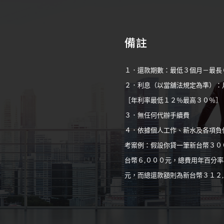
備註
１．還款期數：最低３個月－最長
２．利息（以當舖法規定為準）：
［年利率最低１２％最高３０％］
３．無任何代辦手續費
４．依據個人工作、薪水及各項負
考案例：假設你貸一筆新台幣３０
台幣６,０００元，總費用年百分率
元，而總還款額則為新台幣３１２