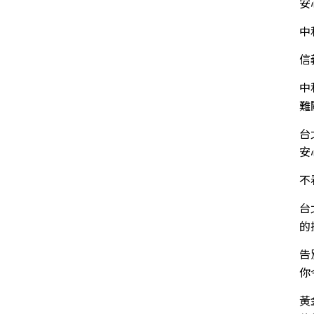
安
中
信
中
難
台
安
不
台
的
告
你
黃