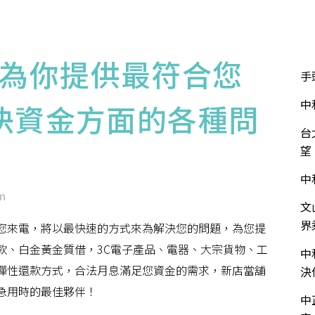
華泰介紹
服務項目
服務流程
流當品專區
近
為你提供最符合您
手
中
決資金方面的各種問
台
望
中
m
文
界
您來電，將以最快速的方式來為解決您的問題，為您提
款、白金黃金質借，3C電子產品、電器、大宗貨物、工
中
彈性還款方式，合法月息滿足您資金的需求，新店當舖
決
急用時的最佳夥伴！
中