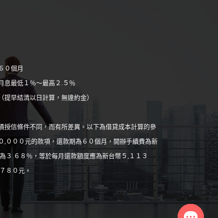
６０個月
月息最低１％～最高２.５％
（提早結清以日計算，無違約金）
債授信條件不同，而有所差異。以下為借貸成本計算的參
０,０００元的款項，還款期為６０個月，開辦手續費為新
為３.６８％，等於每月還款額度應為新台幣５,１１３
,７８０元。