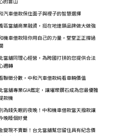
心的靠山
和汽車借款保住面子與裡子的智慧選擇
義區當舖商業融資，挺在地連鎖品牌做大做強
和機車借款陪你用自己的力量，堂堂正正撐過
關
北當舖同理心經營，為跨國打拼的您提供合法
心週轉
看聯徵分數，中和汽車借款純看車輛價值
北當舖專業GIA鑑定，讓璀璨鑽石成為您最優雅
提款機
別為錢失眠的夜晚！中和機車借款當天撥款讓
今晚睡個好覺
金變現不賣斷！台北當舖幫您留住具有紀念價