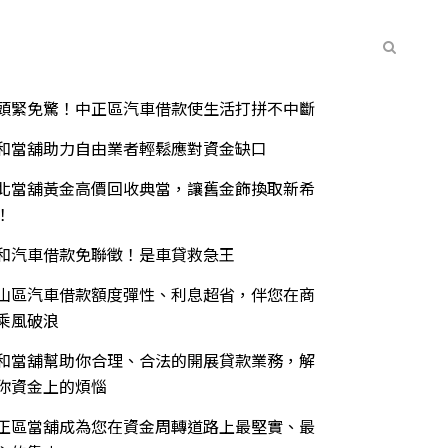
常見問題
聯絡我們
最新消息
期文章
頭緊免驚！中正區汽車借款使生活打拼不中斷
和當舖助力自由業者輕鬆應對資金缺口
北當舖黃金高價回收典當，讓舊金飾換取新希
！
和汽車借款免聯徵！是車貸救急王
山區汽車借款額度彈性、利息超省，伴您在商
乘風破浪
和當舖幫助你合理、合法的開展貸款業務，解
你資金上的煩惱
正區當舖成為您在資金周轉道路上最堅實、最