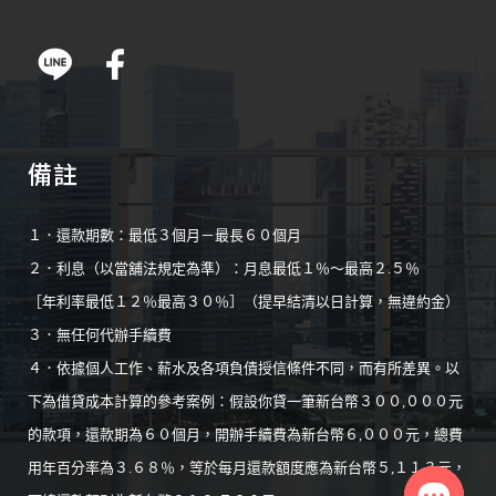
備註
１．還款期數：最低３個月－最長６０個月
２．利息（以當舖法規定為準）：月息最低１％～最高２.５％
［年利率最低１２％最高３０％］（提早結清以日計算，無違約金）
３．無任何代辦手續費
４．依據個人工作、薪水及各項負債授信條件不同，而有所差異。以
下為借貸成本計算的參考案例：假設你貸一筆新台幣３００,０００元
的款項，還款期為６０個月，開辦手續費為新台幣６,０００元，總費
用年百分率為３.６８％，等於每月還款額度應為新台幣５,１１３元，