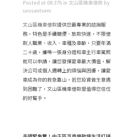
Posted at 08:37h
in
文山區機車借款
by
seosantsem
文山區機車借款
提供您最專業的諮詢服
務，特色是手續簡便、放款快速，不限借
款人職業、收入、車種及車齡，只要年滿
二十歲，攜帶一張身分證和車主行車駕照
就可以申請，讓您發揮愛車最大價值，解
決公司或個人週轉上的煩惱與困擾，讓愛
車成為你的救急靠山，若您投資做生意遇
到困難了，文山區機車借款是值得您信任
的好幫手。
近期文章
手頭緊免驚！中正區汽車借款使生活打拼