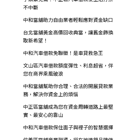
不中斷
中和當舖助力自由業者輕鬆應對資金缺口
台北當舖黃金高價回收典當，讓舊金飾換
取新希望！
中和汽車借款免聯徵！是車貸救急王
文山區汽車借款額度彈性、利息超省，伴
您在商界乘風破浪
中和當舖幫助你合理、合法的開展貸款業
務，解決你資金上的煩惱
中正區當舖成為您在資金周轉道路上最堅
實、最安心的靠山
中和汽車借款保住面子與裡子的智慧選擇
信義區當舖商業融資，挺在地連鎖品牌做