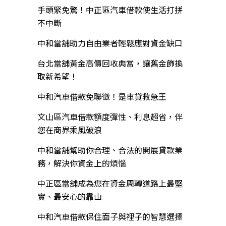
手頭緊免驚！中正區汽車借款使生活打拼
不中斷
中和當舖助力自由業者輕鬆應對資金缺口
台北當舖黃金高價回收典當，讓舊金飾換
取新希望！
中和汽車借款免聯徵！是車貸救急王
文山區汽車借款額度彈性、利息超省，伴
您在商界乘風破浪
中和當舖幫助你合理、合法的開展貸款業
務，解決你資金上的煩惱
中正區當舖成為您在資金周轉道路上最堅
實、最安心的靠山
中和汽車借款保住面子與裡子的智慧選擇