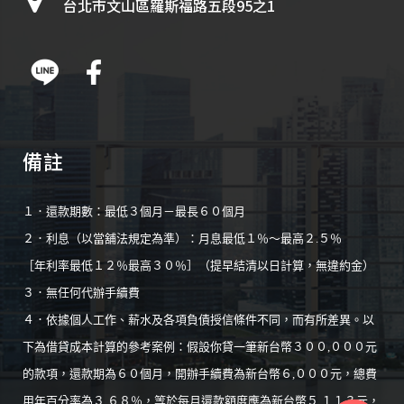
台北市文山區羅斯福路五段95之1
備註
１．還款期數：最低３個月－最長６０個月
２．利息（以當舖法規定為準）：月息最低１％～最高２.５％
［年利率最低１２％最高３０％］（提早結清以日計算，無違約金）
３．無任何代辦手續費
４．依據個人工作、薪水及各項負債授信條件不同，而有所差異。以
下為借貸成本計算的參考案例：假設你貸一筆新台幣３００,０００元
的款項，還款期為６０個月，開辦手續費為新台幣６,０００元，總費
用年百分率為３.６８％，等於每月還款額度應為新台幣５,１１３元，