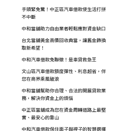
手頭緊免驚！中正區汽車借款使生活打拼
不中斷
中和當舖助力自由業者輕鬆應對資金缺口
台北當舖黃金高價回收典當，讓舊金飾換
取新希望！
中和汽車借款免聯徵！是車貸救急王
文山區汽車借款額度彈性、利息超省，伴
您在商界乘風破浪
中和當舖幫助你合理、合法的開展貸款業
務，解決你資金上的煩惱
中正區當舖成為您在資金周轉道路上最堅
實、最安心的靠山
中和汽車借款保住面子與裡子的智慧選擇