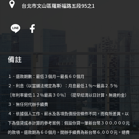
台北市文山區羅斯福路五段95之1
備註
１．還款期數：最低３個月－最長６０個月
２．利息（以當舖法規定為準）：月息最低１％～最高２.５％
［年利率最低１２％最高３０％］（提早結清以日計算，無違約金）
３．無任何代辦手續費
４．依據個人工作、薪水及各項負債授信條件不同，而有所差異。以
下為借貸成本計算的參考案例：假設你貸一筆新台幣３００,０００元
的款項，還款期為６０個月，開辦手續費為新台幣６,０００元，總費