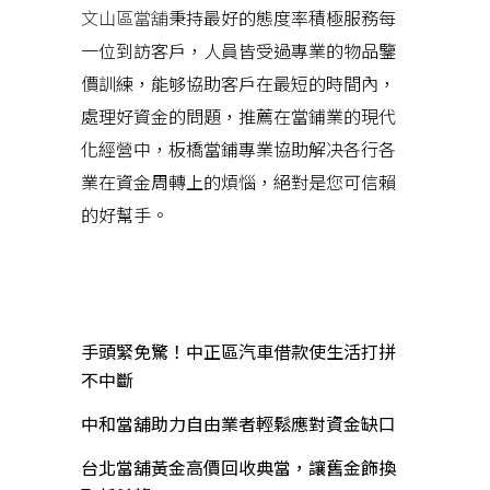
文山區當舖
秉持最好的態度率積極服務每
一位到訪客戶，人員皆受過專業的物品鑒
價訓練，能够協助客戶在最短的時間內，
處理好資金的問題，推薦在當鋪業的現代
化經營中，板橋當鋪專業協助解决各行各
業在資金周轉上的煩惱，絕對是您可信賴
的好幫手。
近期文章
手頭緊免驚！中正區汽車借款使生活打拼
不中斷
中和當舖助力自由業者輕鬆應對資金缺口
台北當舖黃金高價回收典當，讓舊金飾換