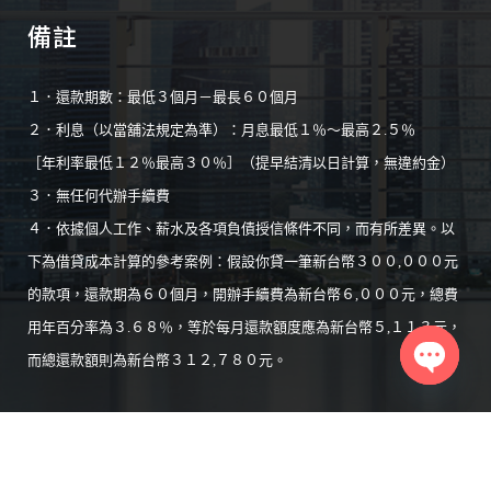
備註
１．還款期數：最低３個月－最長６０個月
２．利息（以當舖法規定為準）：月息最低１％～最高２.５％
［年利率最低１２％最高３０％］（提早結清以日計算，無違約金）
３．無任何代辦手續費
４．依據個人工作、薪水及各項負債授信條件不同，而有所差異。以
下為借貸成本計算的參考案例：假設你貸一筆新台幣３００,０００元
的款項，還款期為６０個月，開辦手續費為新台幣６,０００元，總費
用年百分率為３.６８％，等於每月還款額度應為新台幣５,１１３元，
而總還款額則為新台幣３１２,７８０元。
Open
chaty