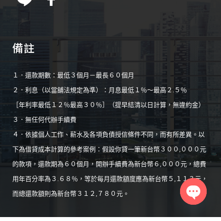
備註
１．還款期數：最低３個月－最長６０個月
２．利息（以當舖法規定為準）：月息最低１％～最高２.５％
［年利率最低１２％最高３０％］（提早結清以日計算，無違約金）
３．無任何代辦手續費
４．依據個人工作、薪水及各項負債授信條件不同，而有所差異。以
下為借貸成本計算的參考案例：假設你貸一筆新台幣３００,０００元
的款項，還款期為６０個月，開辦手續費為新台幣６,０００元，總費
用年百分率為３.６８％，等於每月還款額度應為新台幣５,１１３元，
而總還款額則為新台幣３１２,７８０元。
Open
chaty