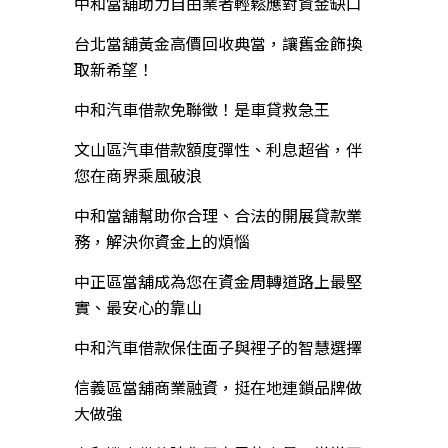
中和當舖助力自由業者輕鬆應對資金缺口
台北當舖黃金高價回收典當，讓舊金飾換
取新希望！
中和汽車借款免聯徵！是車貸救急王
文山區汽車借款額度彈性、利息超省，伴
您在商界乘風破浪
中和當舖幫助你合理、合法的開展貸款業
務，解決你資金上的煩惱
中正區當舖成為您在資金周轉道路上最堅
實、最安心的靠山
中和汽車借款保住面子與裡子的智慧選擇
信義區當舖商業融資，挺在地連鎖品牌做
大做強