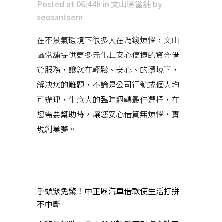
Posted at 06:44h
in
文山區當舖
by
seosantsem
在不景氣環境下很多人在為錢煩惱，
文山
區當舖
提供更多元化且安心便捷的資金借
貸服務，讓您在輕鬆、安心、的環境下，
解决您的難題，不論是公司行號或個人均
可辦理，生意人的臨時週轉最佳選擇，在
您需要幫助時，讓您安心借貸無煩惱，實
現創業夢。
近期文章
手頭緊免驚！中正區汽車借款使生活打拼
不中斷