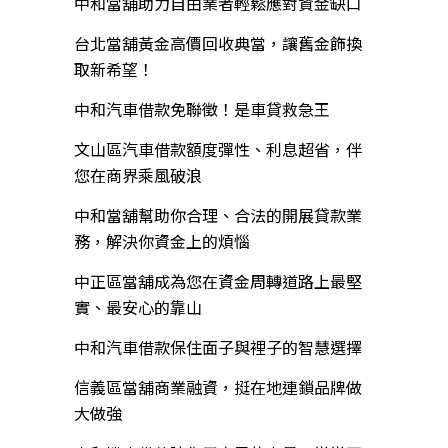
中和當舖助力自由業者輕鬆應對資金缺口
台北當舖黃金高價回收典當，讓舊金飾換
取新希望！
中和汽車借款免聯徵！是車貸救急王
文山區汽車借款額度彈性、利息超省，伴
您在商界乘風破浪
中和當舖幫助你合理、合法的開展貸款業
務，解決你資金上的煩惱
中正區當舖成為您在資金周轉道路上最堅
實、最安心的靠山
中和汽車借款保住面子與裡子的智慧選擇
信義區當舖商業融資，挺在地連鎖品牌做
大做強