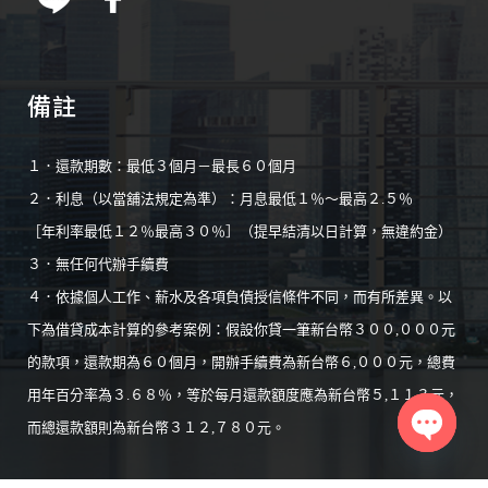
備註
１．還款期數：最低３個月－最長６０個月
２．利息（以當舖法規定為準）：月息最低１％～最高２.５％
［年利率最低１２％最高３０％］（提早結清以日計算，無違約金）
３．無任何代辦手續費
４．依據個人工作、薪水及各項負債授信條件不同，而有所差異。以
下為借貸成本計算的參考案例：假設你貸一筆新台幣３００,０００元
的款項，還款期為６０個月，開辦手續費為新台幣６,０００元，總費
用年百分率為３.６８％，等於每月還款額度應為新台幣５,１１３元，
而總還款額則為新台幣３１２,７８０元。
Open
chaty