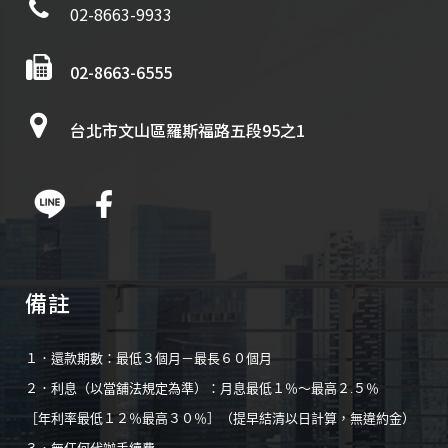
02-8663-9933
02-8663-6555
台北市文山區羅斯福路五段95之1
備註
１．還款期數：最低３個月－最長６０個月
２．利息（以當舖法規定為準）：月息最低１％～最高２.５％
［年利率最低１２％最高３０％］（提早結清以日計算，無違約金）