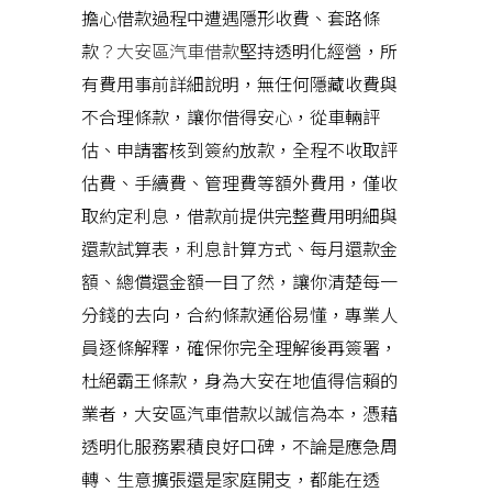
擔心借款過程中遭遇隱形收費、套路條
款
？大安區汽車借款
堅持透明化經營，所
有費用事前詳細說明，無任何隱藏收費與
不合理條款，讓你借得安心，從車輛評
估、申請審核到簽約放款，全程不收取評
估費、手續費、管理費等額外費用，僅收
取約定利息，借款前提供完整費用明細與
還款試算表，利息計算方式、每月還款金
額、總償還金額一目了然，讓你清楚每一
分錢的去向，合約條款通俗易懂，專業人
員逐條解釋，確保你完全理解後再簽署，
杜絕霸王條款，身為大安在地值得信賴的
業者，大安區汽車借款以誠信為本，憑藉
透明化服務累積良好口碑，不論是應急周
轉、生意擴張還是家庭開支，都能在透