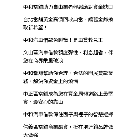
中和當舖助力自由業者輕鬆應對資金缺口
台北當舖黃金高價回收典當，讓舊金飾換
取新希望！
中和汽車借款免聯徵！是車貸救急王
文山區汽車借款額度彈性、利息超省，伴
您在商界乘風破浪
中和當舖幫助你合理、合法的開展貸款業
務，解決你資金上的煩惱
中正區當舖成為您在資金周轉道路上最堅
實、最安心的靠山
中和汽車借款保住面子與裡子的智慧選擇
信義區當舖商業融資，挺在地連鎖品牌做
大做強