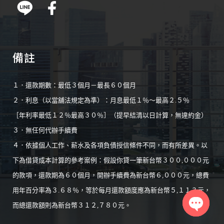
備註
１．還款期數：最低３個月－最長６０個月
２．利息（以當舖法規定為準）：月息最低１％～最高２.５％
［年利率最低１２％最高３０％］（提早結清以日計算，無違約金）
３．無任何代辦手續費
４．依據個人工作、薪水及各項負債授信條件不同，而有所差異。以
下為借貸成本計算的參考案例：假設你貸一筆新台幣３００,０００元
的款項，還款期為６０個月，開辦手續費為新台幣６,０００元，總費
用年百分率為３.６８％，等於每月還款額度應為新台幣５,１１３元，
而總還款額則為新台幣３１２,７８０元。
Open