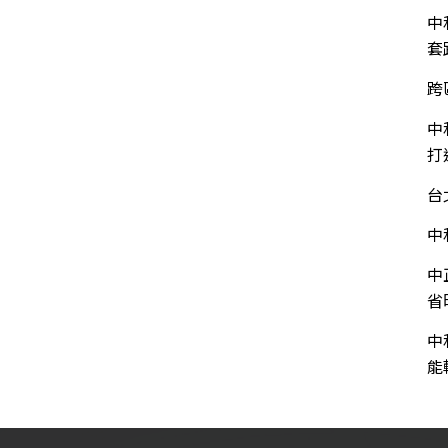
中
套
跨
中
打
台
中
中
省
中
能