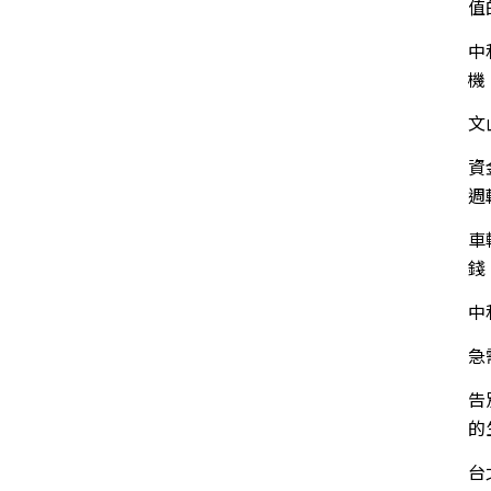
值
中
機
文
資
週
車
錢
中
急
告
的
台