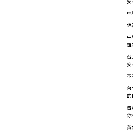
安
中
信
中
難
台
安
不
台
的
告
你
黃