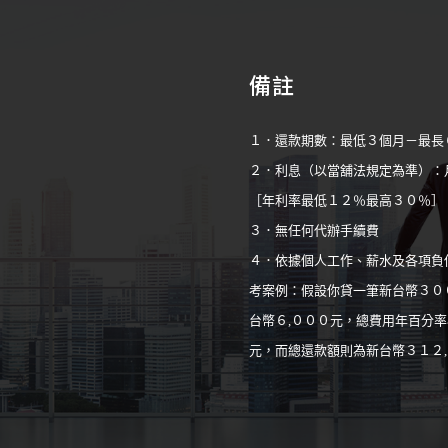
備註
１．還款期數：最低３個月－最長
２．利息（以當舖法規定為準）：
［年利率最低１２％最高３０％］
３．無任何代辦手續費
４．依據個人工作、薪水及各項負
考案例：假設你貸一筆新台幣３０
台幣６,０００元，總費用年百分率
元，而總還款額則為新台幣３１２