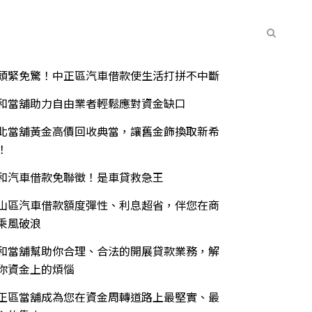
常見問題
聯絡我們
最新消息
期文章
頭緊免驚！中正區汽車借款使生活打拼不中斷
和當舖助力自由業者輕鬆應對資金缺口
北當舖黃金高價回收典當，讓舊金飾換取新希
！
和汽車借款免聯徵！是車貸救急王
山區汽車借款額度彈性、利息超省，伴您在商
乘風破浪
和當舖幫助你合理、合法的開展貸款業務，解
你資金上的煩惱
正區當舖成為您在資金周轉道路上最堅實、最