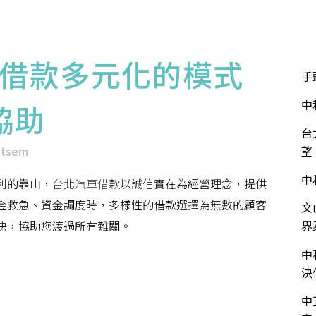
華泰介紹
服務項目
服務流程
流當品專區
近
借款多元化的模式
手
中
協助
台
ntsem
望
中
利的靠山，
台北汽車借款
以誠信實在為經營理念，提供
金救急、資金調度時，多樣性的借款選擇為無數的顧客
文
決，協助您渡過所有難關。
界
中
決
中