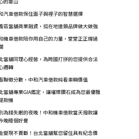
心的靠山
和汽車借款保住面子與裡子的智慧選擇
義區當舖商業融資，挺在地連鎖品牌做大做強
和機車借款陪你用自己的力量，堂堂正正撐過
關
北當舖同理心經營，為跨國打拼的您提供合法
心週轉
看聯徵分數，中和汽車借款純看車輛價值
北當舖專業GIA鑑定，讓璀璨鑽石成為您最優雅
提款機
別為錢失眠的夜晚！中和機車借款當天撥款讓
今晚睡個好覺
金變現不賣斷！台北當舖幫您留住具有紀念價