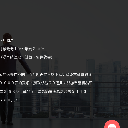
６０個月
月息最低１％～最高２.５％
（提早結清以日計算，無違約金）
債授信條件不同，而有所差異。以下為借貸成本計算的參
０,０００元的款項，還款期為６０個月，開辦手續費為新
為３.６８％，等於每月還款額度應為新台幣５,１１３
,７８０元。