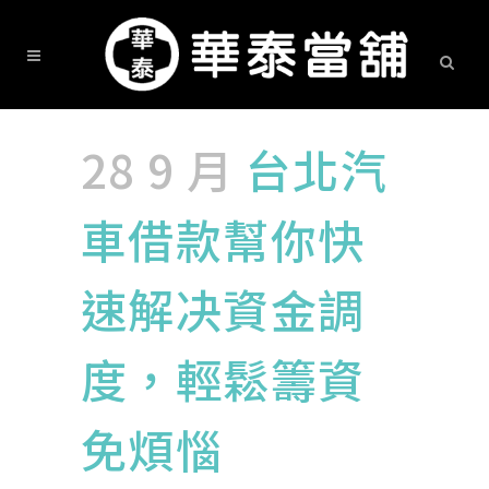
28 9 月
台北汽
車借款幫你快
速解决資金調
度，輕鬆籌資
免煩惱