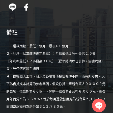
備註
１．還款期數：最低３個月－最長６０個月
２．利息（以當舖法規定為準）：月息最低１％～最高２.５％
［年利率最低１２％最高３０％］（提早結清以日計算，無違約金）
３．無任何代辦手續費
４．依據個人工作、薪水及各項負債授信條件不同，而有所差異。以
下為借貸成本計算的參考案例：假設你貸一筆新台幣３００,０００元
的款項，還款期為６０個月，開辦手續費為新台幣６,０００元，總費
用年百分率為３.６８％，等於每月還款額度應為新台幣５,１１３元，
而總還款額則為新台幣３１２,７８０元。