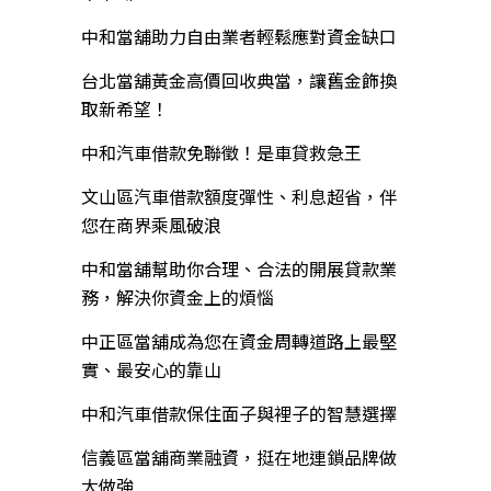
中和當舖助力自由業者輕鬆應對資金缺口
台北當舖黃金高價回收典當，讓舊金飾換
取新希望！
中和汽車借款免聯徵！是車貸救急王
文山區汽車借款額度彈性、利息超省，伴
您在商界乘風破浪
中和當舖幫助你合理、合法的開展貸款業
務，解決你資金上的煩惱
中正區當舖成為您在資金周轉道路上最堅
實、最安心的靠山
中和汽車借款保住面子與裡子的智慧選擇
信義區當舖商業融資，挺在地連鎖品牌做
大做強