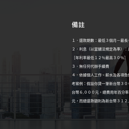
備註
１．還款期數：最低３個月－最長
２．利息（以當舖法規定為準）：
［年利率最低１２％最高３０％］
３．無任何代辦手續費
４．依據個人工作、薪水及各項負
考案例：假設你貸一筆新台幣３０
台幣６,０００元，總費用年百分率
元，而總還款額則為新台幣３１２