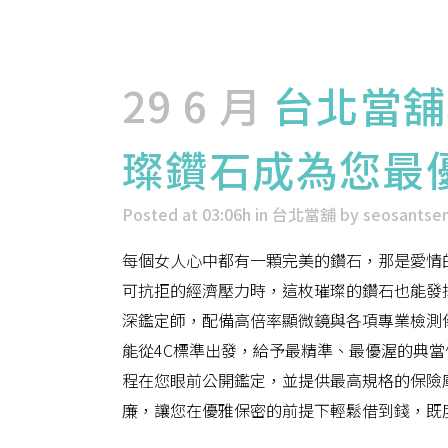
29 6 月
台北當舖
璨鑽石成為您最
Posted at 03:06h
in
台北當舖
by
seosantse
每個女人心中都有一顆完美的鑽石，那是愛情
可抗拒的經濟壓力時，這枚璀璨的鑽石也能發
深鑑定師，配備高倍率顯微鏡與各項專業檢測
能從4C標準出發，給予最精準、最優渥的典
程在您眼前公開鑑定，並提供最高規格的保險
廉，讓您在優雅保密的前提下輕鬆借到錢，既