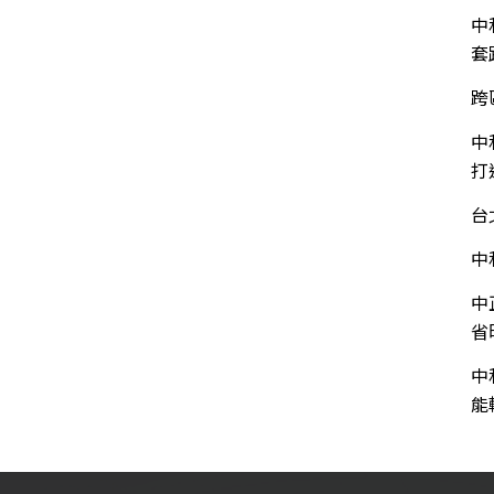
中
套
跨
中
打
台
中
中
省
中
能