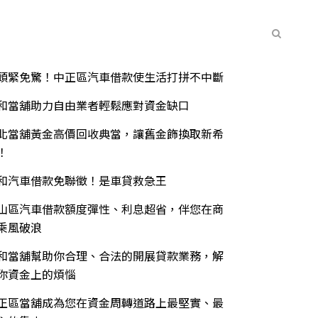
常見問題
聯絡我們
最新消息
期文章
頭緊免驚！中正區汽車借款使生活打拼不中斷
和當舖助力自由業者輕鬆應對資金缺口
北當舖黃金高價回收典當，讓舊金飾換取新希
！
和汽車借款免聯徵！是車貸救急王
山區汽車借款額度彈性、利息超省，伴您在商
乘風破浪
和當舖幫助你合理、合法的開展貸款業務，解
你資金上的煩惱
正區當舖成為您在資金周轉道路上最堅實、最