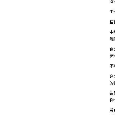
安
中
信
中
難
台
安
不
台
的
告
你
黃