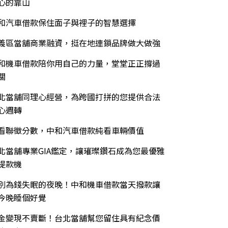
心的靠山
和汽車借款保住面子與裡子的智慧選擇
義區當舖商業融資，挺在地連鎖品牌做大做強
和機車借款陪你用自己的力量，堂堂正正撐過
關
北當舖同理心經營，為跨國打拼的您提供合法
心週轉
看聯徵分數，中和汽車借款純看車輛價值
北當舖專業GIA鑑定，讓璀璨鑽石成為您最優雅
提款機
別為錢失眠的夜晚！中和機車借款當天撥款讓
今晚睡個好覺
金變現不賣斷！台北當舖幫您留住具有紀念價