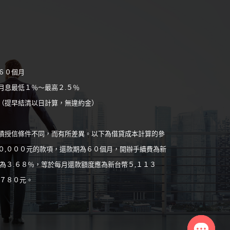
６０個月
月息最低１％～最高２.５％
（提早結清以日計算，無違約金）
債授信條件不同，而有所差異。以下為借貸成本計算的參
０,０００元的款項，還款期為６０個月，開辦手續費為新
為３.６８％，等於每月還款額度應為新台幣５,１１３
,７８０元。