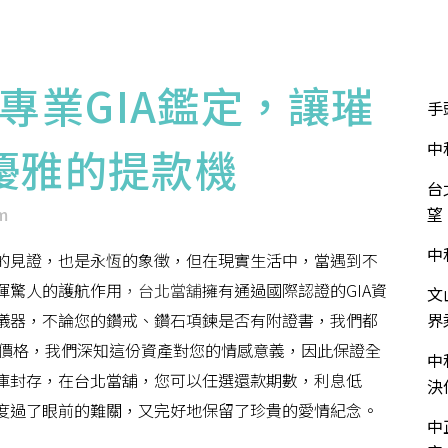
華泰介紹
服務項目
服務流程
流當品專區
近
專業GIA鑑定，讓璀
手
中
優雅的提款機
台
m
望
中
的見證，也是永恆的象徵，但在現實生活中，當遇到不
揮驚人的護航作用
，台北當舖
擁有通過國際認證的GIA資
文
儀器，不論您的鑽戒、鑽石項鍊是否有附證書，我們都
界
當價格，我們深知這份資產對您的情感意義，因此保證全
中
庫封存，在台北當舖，您可以任選還款期數，利息低
決
度過了眼前的難關，又完好地保留了珍貴的愛情紀念。
中