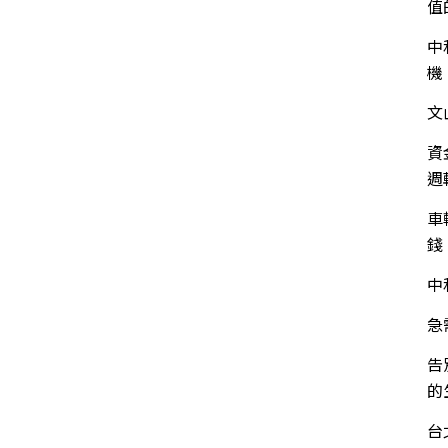
值
中
機
文
資
週
車
錢
中
急
告
的
台