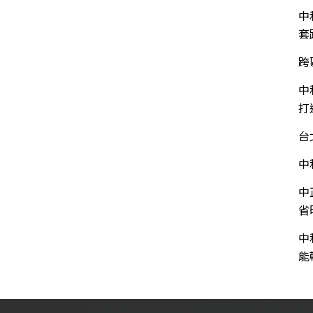
中
套
跨
中
打
台
中
中
省
中
能