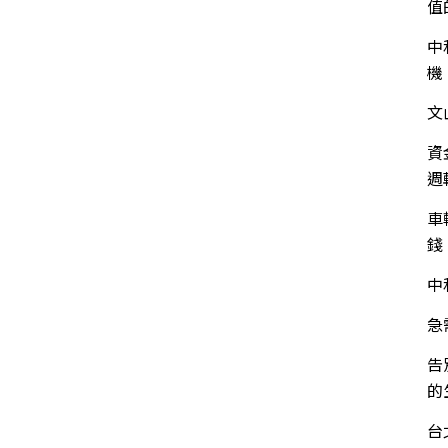
值
中
機
文
資
週
車
錢
中
急
告
的
台