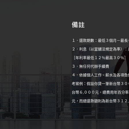
備註
１．還款期數：最低３個月－最長
２．利息（以當舖法規定為準）：
［年利率最低１２％最高３０％］
３．無任何代辦手續費
４．依據個人工作、薪水及各項負
考案例：假設你貸一筆新台幣３０
台幣６,０００元，總費用年百分率
元，而總還款額則為新台幣３１２