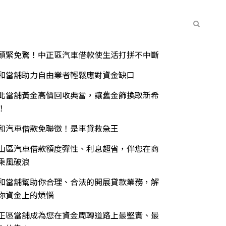
常見問題
聯絡我們
最新消息
期文章
頭緊免驚！中正區汽車借款使生活打拼不中斷
和當舖助力自由業者輕鬆應對資金缺口
北當舖黃金高價回收典當，讓舊金飾換取新希
！
和汽車借款免聯徵！是車貸救急王
山區汽車借款額度彈性、利息超省，伴您在商
乘風破浪
和當舖幫助你合理、合法的開展貸款業務，解
你資金上的煩惱
正區當舖成為您在資金周轉道路上最堅實、最