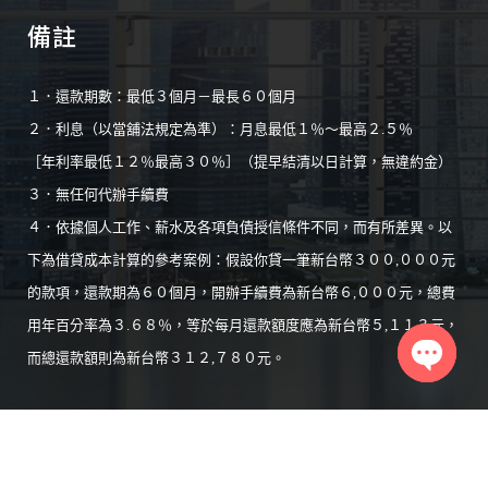
備註
１．還款期數：最低３個月－最長６０個月
２．利息（以當舖法規定為準）：月息最低１％～最高２.５％
［年利率最低１２％最高３０％］（提早結清以日計算，無違約金）
３．無任何代辦手續費
４．依據個人工作、薪水及各項負債授信條件不同，而有所差異。以
下為借貸成本計算的參考案例：假設你貸一筆新台幣３００,０００元
的款項，還款期為６０個月，開辦手續費為新台幣６,０００元，總費
用年百分率為３.６８％，等於每月還款額度應為新台幣５,１１３元，
而總還款額則為新台幣３１２,７８０元。
Open
chaty