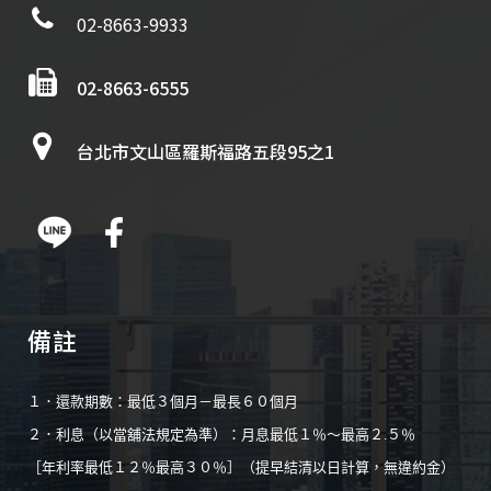
02-8663-9933
02-8663-6555
台北市文山區羅斯福路五段95之1
備註
１．還款期數：最低３個月－最長６０個月
２．利息（以當舖法規定為準）：月息最低１％～最高２.５％
［年利率最低１２％最高３０％］（提早結清以日計算，無違約金）