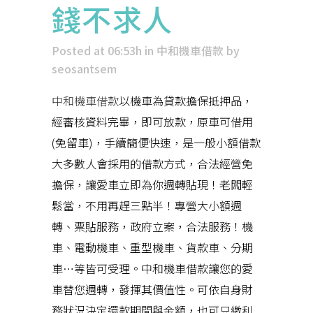
錢不求人
Posted at 06:53h
in
中和機車借款
by
seosantsem
中和機車借款
以機車為貸款擔保抵押品，
經審核資料完畢，即可放款，原車可借用
(免留車)，手續簡便快速，是一般小額借款
大多數人會採用的借款方式，合法經營免
擔保，讓愛車立即為你週轉貼現！老闆輕
鬆當，不用再趕三點半！專營大小額週
轉、票貼服務，政府立案，合法服務！機
車、電動機車、重型機車、貨款車、分期
車…等皆可受理。中和機車借款讓您的愛
車替您週轉，發揮其價值性。可依自身財
務狀況決定還款期間與金額，也可只繳利