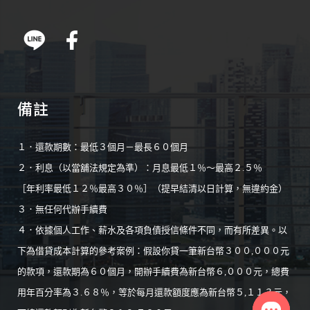
備註
１．還款期數：最低３個月－最長６０個月
２．利息（以當舖法規定為準）：月息最低１％～最高２.５％
［年利率最低１２％最高３０％］（提早結清以日計算，無違約金）
３．無任何代辦手續費
４．依據個人工作、薪水及各項負債授信條件不同，而有所差異。以
下為借貸成本計算的參考案例：假設你貸一筆新台幣３００,０００元
的款項，還款期為６０個月，開辦手續費為新台幣６,０００元，總費
用年百分率為３.６８％，等於每月還款額度應為新台幣５,１１３元，