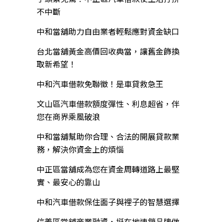
不中斷
中和當舖助力自由業者輕鬆應對資金缺口
台北當舖黃金高價回收典當，讓舊金飾換
取新希望！
中和汽車借款免聯徵！是車貸救急王
文山區汽車借款額度彈性、利息超省，伴
您在商界乘風破浪
中和當舖幫助你合理、合法的開展貸款業
務，解決你資金上的煩惱
中正區當舖成為您在資金周轉道路上最堅
實、最安心的靠山
中和汽車借款保住面子與裡子的智慧選擇
信義區當舖商業融資，挺在地連鎖品牌做