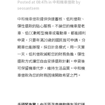
Posted at 08:47h
in
中和機車借款
by
seosantsem
中和機車借款
提供快速審核、低利借款、
彈性還款的貼心服務，不論您的機車是老
車、低CC數輕型機車或電動車，都能順利
申貸，只要年滿20歲的國民皆可申請，分
期車也能辦理，採日計息模式，用一天算
一天，低利借款減輕您的財務負擔，彈性
還款方式讓您自由安排還款計劃。申貸後
可保留機車代步，維持生活品質。中和機
車借款為您的財務困境開啟希望之門。
近期文章
手頭緊免驚！中正區汽車借款使生活打拼