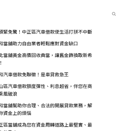
常見問題
聯絡我們
最新消息
期文章
頭緊免驚！中正區汽車借款使生活打拼不中斷
和當舖助力自由業者輕鬆應對資金缺口
北當舖黃金高價回收典當，讓舊金飾換取新希
！
和汽車借款免聯徵！是車貸救急王
山區汽車借款額度彈性、利息超省，伴您在商
乘風破浪
和當舖幫助你合理、合法的開展貸款業務，解
你資金上的煩惱
正區當舖成為您在資金周轉道路上最堅實、最