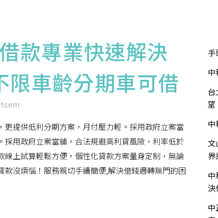
華泰介紹
服務項目
服務流程
流當品專區
近
借款專業快速解決
手
中
不限車齡分期車可借
台
ntsem
望
中
，更提供低利分期方案，月付壓力輕。採用政府立案當
。採用政府立案當鋪，合法規避高利貸風險，利率低於
文
款線上試算輕鬆方便，個性化貸款方案量身定制，無論
界
貸款沒煩惱！服務親切手續簡便,解決借錢週轉無門的困
中
決
中