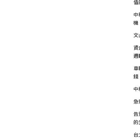
值
中
機
文
資
週
車
錢
中
急
告
的
台