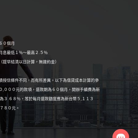
６０個月
月息最低１％～最高２.５％
（提早結清以日計算，無違約金）
債授信條件不同，而有所差異。以下為借貸成本計算的參
０,０００元的款項，還款期為６０個月，開辦手續費為新
為３.６８％，等於每月還款額度應為新台幣５,１１３
,７８０元。