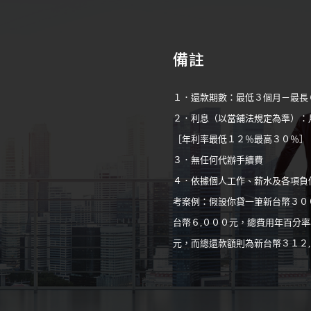
備註
１．還款期數：最低３個月－最長
２．利息（以當舖法規定為準）：
［年利率最低１２％最高３０％］
３．無任何代辦手續費
４．依據個人工作、薪水及各項負
考案例：假設你貸一筆新台幣３０
台幣６,０００元，總費用年百分率
元，而總還款額則為新台幣３１２