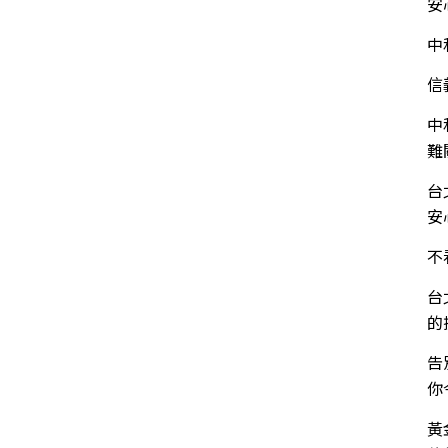
安
中
信
中
難
台
安
不
台
的
告
你
黃