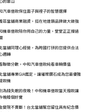
心的靠山
和汽車借款保住面子與裡子的智慧選擇
義區當舖商業融資，挺在地連鎖品牌做大做強
和機車借款陪你用自己的力量，堂堂正正撐過
關
北當舖同理心經營，為跨國打拼的您提供合法
心週轉
看聯徵分數，中和汽車借款純看車輛價值
北當舖專業GIA鑑定，讓璀璨鑽石成為您最優雅
提款機
別為錢失眠的夜晚！中和機車借款當天撥款讓
今晚睡個好覺
金變現不賣斷！台北當舖幫您留住具有紀念價