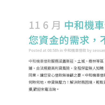
11 6 月
中和機車
您資金的需求，
Posted at 08:58h
in
中和機車借款
by
seosa
中和機車借款
服務涵蓋新莊、土城、樹林等區
鋪，合法規避高利貸風險，全程保密無人知曉
同業，讓您安心借款無後顧之憂。中和機車借
何時何地，申貸無壓力！解決財務困境，輕鬆
擾,歡迎來電洽詢。