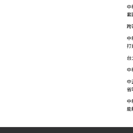
中
套
跨
中
打
台
中
中
省
中
能