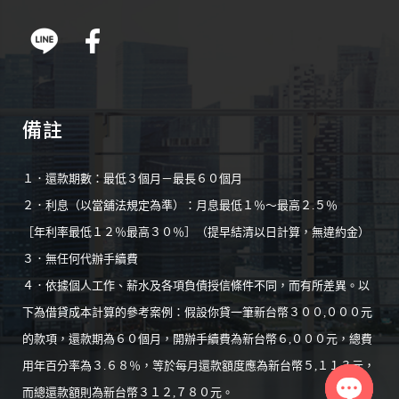
備註
１．還款期數：最低３個月－最長６０個月
２．利息（以當舖法規定為準）：月息最低１％～最高２.５％
［年利率最低１２％最高３０％］（提早結清以日計算，無違約金）
３．無任何代辦手續費
４．依據個人工作、薪水及各項負債授信條件不同，而有所差異。以
下為借貸成本計算的參考案例：假設你貸一筆新台幣３００,０００元
的款項，還款期為６０個月，開辦手續費為新台幣６,０００元，總費
用年百分率為３.６８％，等於每月還款額度應為新台幣５,１１３元，
而總還款額則為新台幣３１２,７８０元。