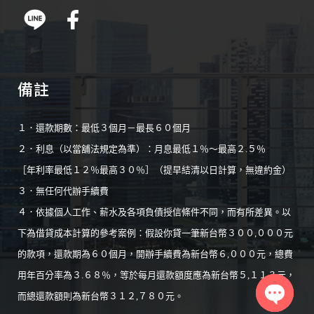
備註
１．還款期數：最低３個月－最長６０個月
２．利息（以當舖法規定為準）：月息最低１％～最高２.５％
［年利率最低１２％最高３０％］（提早結清以日計算，無違約金）
３．無任何代辦手續費
４．依據個人工作、薪水及各項負債授信條件不同，而有所差異。以
下為借貸成本計算的參考案例：假設你貸一筆新台幣３００,０００元
的款項，還款期為６０個月，開辦手續費為新台幣６,０００元，總費
用年百分率為３.６８％，等於每月還款額度應為新台幣５,１１３元，
而總還款額則為新台幣３１２,７８０元。