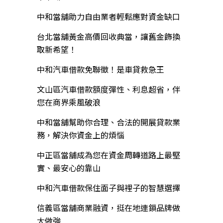
中和當舖助力自由業者輕鬆應對資金缺口
台北當舖黃金高價回收典當，讓舊金飾換
取新希望！
中和汽車借款免聯徵！是車貸救急王
文山區汽車借款額度彈性、利息超省，伴
您在商界乘風破浪
中和當舖幫助你合理、合法的開展貸款業
務，解決你資金上的煩惱
中正區當舖成為您在資金周轉道路上最堅
實、最安心的靠山
中和汽車借款保住面子與裡子的智慧選擇
信義區當舖商業融資，挺在地連鎖品牌做
大做強