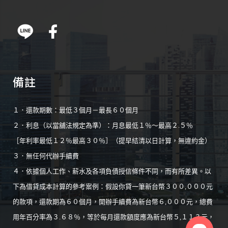
備註
１．還款期數：最低３個月－最長６０個月
２．利息（以當舖法規定為準）：月息最低１％～最高２.５％
［年利率最低１２％最高３０％］（提早結清以日計算，無違約金）
３．無任何代辦手續費
４．依據個人工作、薪水及各項負債授信條件不同，而有所差異。以
下為借貸成本計算的參考案例：假設你貸一筆新台幣３００,０００元
的款項，還款期為６０個月，開辦手續費為新台幣６,０００元，總費
用年百分率為３.６８％，等於每月還款額度應為新台幣５,１１３元，