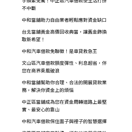
手頭緊免驚！中正區汽車借款使生活打拼
不中斷
中和當舖助力自由業者輕鬆應對資金缺口
台北當舖黃金高價回收典當，讓舊金飾換
取新希望！
中和汽車借款免聯徵！是車貸救急王
文山區汽車借款額度彈性、利息超省，伴
您在商界乘風破浪
中和當舖幫助你合理、合法的開展貸款業
務，解決你資金上的煩惱
中正區當舖成為您在資金周轉道路上最堅
實、最安心的靠山
中和汽車借款保住面子與裡子的智慧選擇