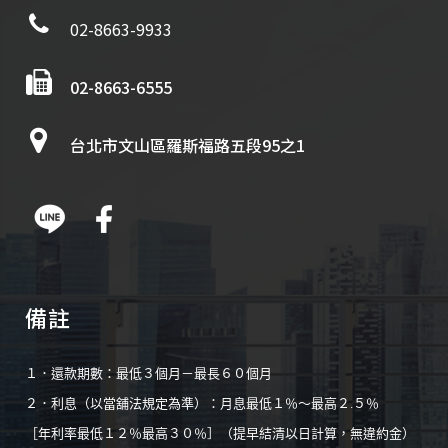
02-8663-9933
02-8663-6555
台北市文山區羅斯福路五段95之1
備註
１．還款期數：最低３個月－最長６０個月
２．利息（以當舖法規定為準）：月息最低１％～最高２.５％
［年利率最低１２％最高３０％］（提早結清以日計算，無違約金）